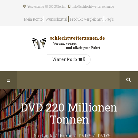
Yorckstraße 78, 10965
Berlin
info@schlechtwetterzonen.de
Mein Konto
Wunschzettel
Produkt Vergleichen
Faq's
0
Warenkorb
DVD 220 Millionen
Tonnen
Startseite
Filme
DVD'S
DVD'S