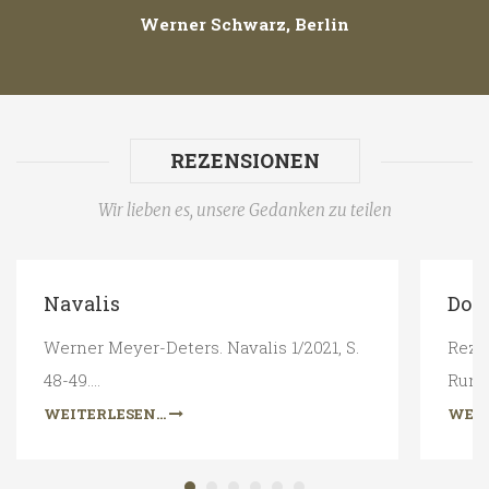
Werner Schwarz, Berlin
REZENSIONEN
Wir lieben es, unsere Gedanken zu teilen
Navalis
Don
Werner Meyer-Deters. Navalis 1/2021, S.
Reze
48-49.…
Rund
WEITERLESEN...
WEIT